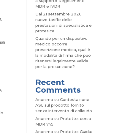
a supporto Regolamenti
MDR e IVDR
Dal 21 settembre 2026
a
,
nuove tariffe delle
prestazioni di specialistica e
protesica
Quando per un dispositivo
ali
medico occorre
prescrizione medica, qual è
la modalità di firma che può
ritenersi legalmente valida
per la prescrizione?
Recent
Comments
a
,
Anonimo
su
Contestazione
ASL sul prodotto fornito
senza intervento di collaudo
do
Anonimo
su
Protetto: corso
MDR 745
Anonimo
su
Protetto: Guida: