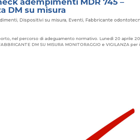
check adempimenti MDR 745 –
za DM su misura
dimenti
,
Dispositivi su misura
,
Eventi
,
Fabbricante odontotecn
porto, nel percorso di adeguamento normativo. Lunedì 20 aprile 2
745: FABBRICANTE DM SU MISURA MONITORAGGIO e VIGILANZA per 