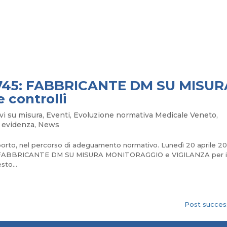
R 745: FABBRICANTE DM SU MISUR
 controlli
vi su misura
,
Eventi
,
Evoluzione normativa Medicale Veneto
,
 evidenza
,
News
porto, nel percorso di adeguamento normativo. Lunedì 20 aprile 2
745: FABBRICANTE DM SU MISURA MONITORAGGIO e VIGILANZA per 
sto...
Post success