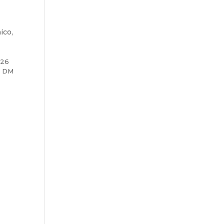
ico
,
026
i DM