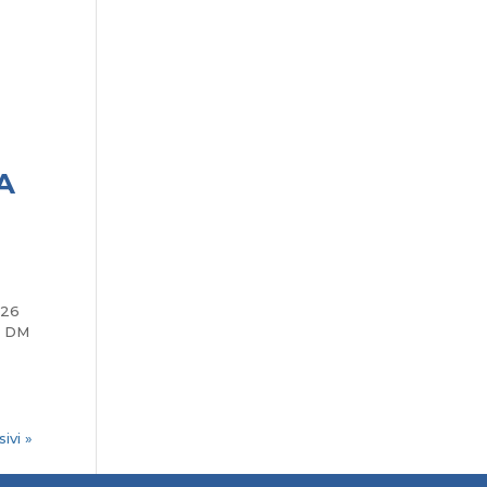
A
026
i DM
ivi »