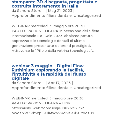
stampante 3D disegnata, progettata e
costruita interamente in Italia
da
Sandro Storelli
|
Mag 21, 2023
|
Approfondimento filiera dentale
,
Uncategorized
WEBINAR mercoledì 31 maggio ore 20.30
PARTECIPAZIONE LIBERA In occasione della fiera
internazionale IDS Koln 2023, abbiamo potuto
apprezzare le tecnologie dentali di ultima
generazione presentate da brend prestigiosi.
Attraverso le “Pillole dalla vetrina tecnologica”...
webinar 3 maggio – Digital Flow
Ruthinium esplorando la facilità,
l’intuitività e la rapidità del flusso
digitale
da
Sandro Storelli
|
Apr 17, 2023
|
Approfondimento filiera dentale
,
Uncategorized
WEBINAR mercoledì 3 maggio ore 20.30
PARTECIPAZIONE LIBERA – LINK:
https://us06web.zoom.us/j/81982621273?
pwd=NWZPbWp5R3lMWVVRc1VaR3lSUitodz09