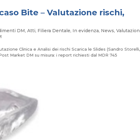
 caso Bite – Valutazione rischi,
dimenti DM
,
Atti
,
Filiera Dentale
,
In evidenza
,
News
,
Valutazio
M
one Clinica e Analisi dei rischi Scarica le Slides (Sandro Storelli
t Market DM su misura: i report richiesti dal MDR 745