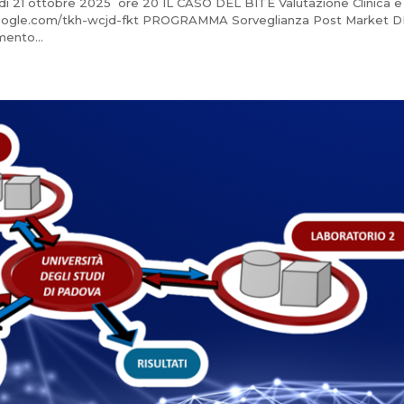
1 ottobre 2025 ore 20 IL CASO DEL BITE Valutazione Clinica e
et.google.com/tkh-wcjd-fkt PROGRAMMA Sorveglianza Post Market 
mento...