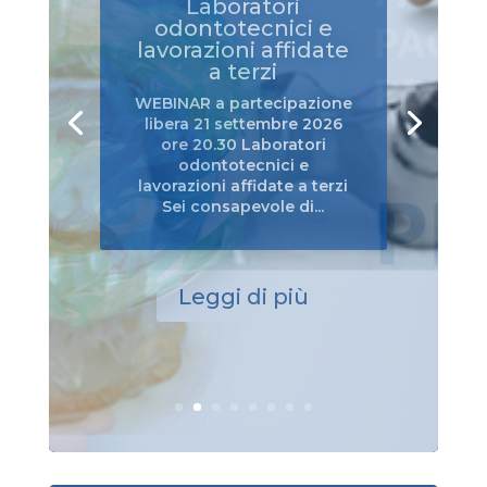
2025/40 sugli
imballaggi –
SCADENZA 12
AGOSTO 2026
Il Regolamento (UE)
2025/40 sugli imballaggi e i
rifiuti di imballaggio
(PPWR) abroga la Direttiva
94/62/CE sugli imballaggi e
i rifiuti...
Leggi di più