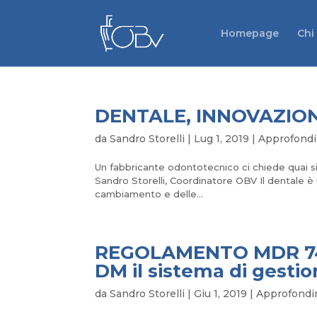
Homepage
Chi
DENTALE, INNOVAZIO
da
Sandro Storelli
|
Lug 1, 2019
|
Approfond
Un fabbricante odontotecnico ci chiede quai s
Sandro Storelli, Coordinatore OBV Il dentale è 
cambiamento e delle...
REGOLAMENTO MDR 745: 
DM il sistema di gestio
da
Sandro Storelli
|
Giu 1, 2019
|
Approfondi