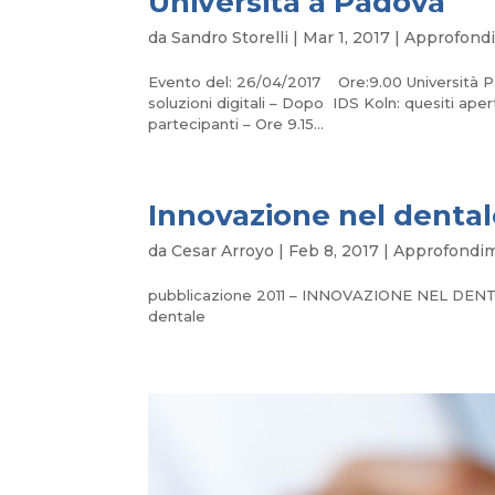
Università a Padova
da
Sandro Storelli
|
Mar 1, 2017
|
Approfondi
Evento del: 26/04/2017 Ore:9.00 Università 
soluzioni digitali – Dopo IDS Koln: quesi
partecipanti – Ore 9.15...
Innovazione nel denta
da
Cesar Arroyo
|
Feb 8, 2017
|
Approfondime
pubblicazione 2011 – INNOVAZIONE NEL DENTALE
dentale