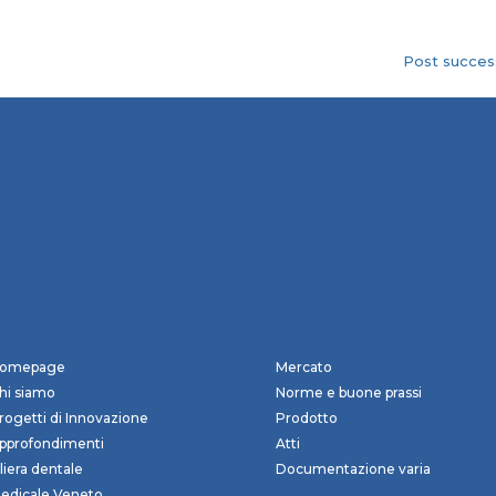
Post success
omepage
Mercato
hi siamo
Norme e buone prassi
rogetti di Innovazione
Prodotto
pprofondimenti
Atti
iliera dentale
Documentazione varia
edicale Veneto