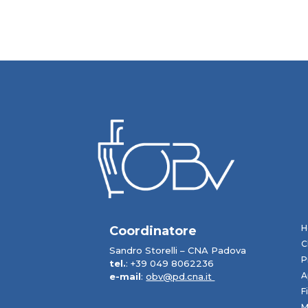
H
Coordinatore
C
Sandro Storelli – CNA Padova
P
tel.
: +39 049 8062236
A
e-mail
:
obv@pd.cna.it
F
M