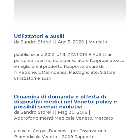
Utilizzatori e ausili
da
Sandro Storelli
|
Ago 5, 2020
|
Mercato
pubblicazione 2012: UTILIZZATORI E AUSILI un
percorso sperimentale per valutare l’appropriatezza
e migliorare il prodotto Rapporto a cura di:
N.Petrone, L.Malimpensa, Ma.Cognolato, S.Storelli
utilizzatori e ausili
Dinamica di domanda e offerta di
dispositivi medici nel Veneto: policy e
possibili scenari evolutivi
da
Sandro Storelli
|
Mag 30, 2018
|
Approfondimenti Medicale Veneto
,
Mercato
a cura di Cergas Bocconi – per Osservatorio
Biomedicale Veneto – 2009 Rapporto