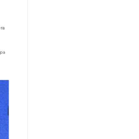
era
mpa