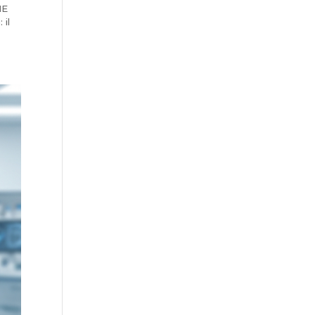
NE
il