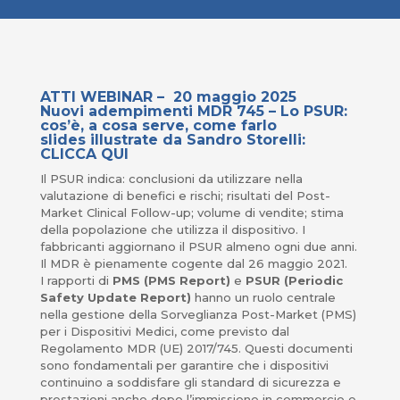
ATTI WEBINAR – 20 maggio 2025
Nuovi adempimenti MDR 745 – Lo PSUR:
cos’è, a cosa serve, come farlo
slides illustrate da Sandro Storelli:
CLICCA QUI
Il PSUR indica: conclusioni da utilizzare nella
valutazione di benefici e rischi; risultati del Post-
Market Clinical Follow-up; volume di vendite; stima
della popolazione che utilizza il dispositivo. I
fabbricanti aggiornano il PSUR almeno ogni due anni.
Il MDR è pienamente cogente dal 26 maggio 2021.
I rapporti di
PMS (PMS Report)
e
PSUR (Periodic
Safety Update Report)
hanno un ruolo centrale
nella gestione della Sorveglianza Post-Market (PMS)
per i Dispositivi Medici, come previsto dal
Regolamento MDR (UE) 2017/745. Questi documenti
sono fondamentali per garantire che i dispositivi
continuino a soddisfare gli standard di sicurezza e
prestazioni anche dopo l’immissione in commercio e